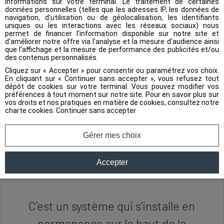
informations sur votre terminal. Le traitement de certaines
données personnelles (telles que les adresses IP, les données de
légère aux problématiques de
navigation, d'utilisation ou de géolocalisation, les identifiants
uniques ou les interactions avec les réseaux sociaux) nous
protections de fouilles (article
permet de financer l'information disponible sur notre site et
d'améliorer notre offre via l'analyse et la mesure d'audience ainsi
R4534-24 d code du travail).
que l'affichage et la mesure de performance des publicités et/ou
des contenus personnalisés.
D’un encombrement minime, il
Cliquez sur « Accepter » pour consentir ou paramétrez vos choix.
En cliquant sur « Continuer sans accepter », vous refusez tout
tient dans le coffre d’un véhicule
dépôt de cookies sur votre terminal. Vous pouvez modifier vos
préférences à tout moment sur notre site. Pour en savoir plus sur
léger, il s’installe sans assistance
vos droits et nos pratiques en matière de cookies, consultez notre
charte cookies
.
Continuer sans accepter
d’engin et sera posé en une
vingtaine de minutes.
Gérer mes choix
Accepter
C’est un système qui s’installe en
permanence sur le haut de la